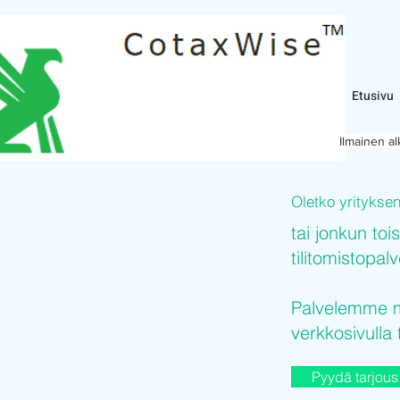
Etusivu
Ilmainen a
Oletko yritykse
tai jonkun toi
tilitomistopal
Palvelemme mi
verkkosivulla 
Pyydä tarjous