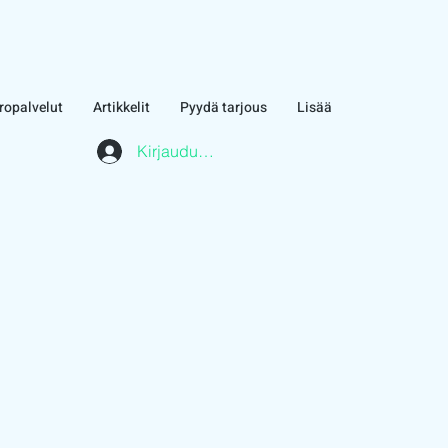
ropalvelut
Artikkelit
Pyydä tarjous
Lisää
Kirjaudu asiakasalueelle