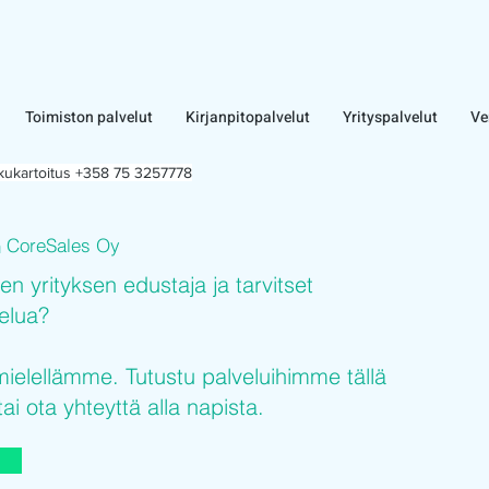
Toimiston palvelut
Kirjanpitopalvelut
Yrityspalvelut
Ve
lkukartoitus +358 75 3257778
CoreSales Oy
n
sen yrityksen edustaja ja tarvitset
velua?
elellämme. Tutustu palveluihimme tällä
tai ota yhteyttä alla napista.