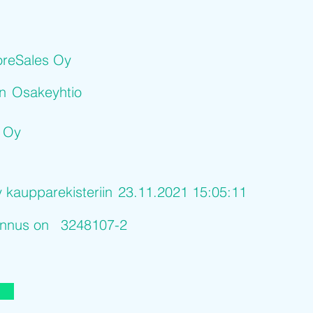
reSales Oy
on
Osakeyhtio
 Oy
y kaupparekisteriin
23.11.2021 15:05:11
tunnus on
3248107-2