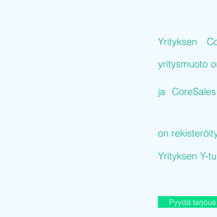
Yrityksen
Co
yritysmuoto 
ja
CoreSales
on rekisteröit
Yrityksen Y-
Pyydä tarjous