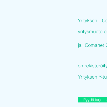
Yrityksen
C
yritysmuoto 
ja
Comanet 
on rekisteröit
Yrityksen Y-
Pyydä tarjous