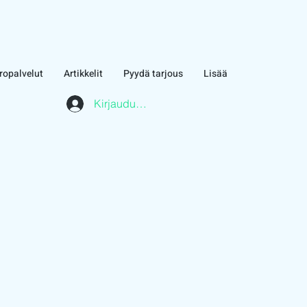
ropalvelut
Artikkelit
Pyydä tarjous
Lisää
Kirjaudu asiakasalueelle