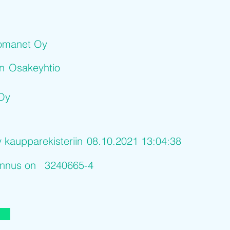
omanet Oy
on
Osakeyhtio
Oy
y kaupparekisteriin
08.10.2021 13:04:38
tunnus on
3240665-4