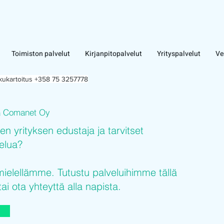
Toimiston palvelut
Kirjanpitopalvelut
Yrityspalvelut
Ve
lkukartoitus +358 75 3257778
Comanet Oy
n
sen yrityksen edustaja ja tarvitset
velua?
elellämme. Tutustu palveluihimme tällä
tai ota yhteyttä alla napista.