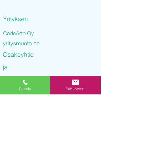
Yrityksen
CodeArto Oy
yritysmuoto on
Osakeyhtio
ja
CodeArto Oy
Puhelu
Sähköposti
on rekisteröity kaupparekisteriin
07.12.2021 10
:10:30
Yrityksen Y-tunnus on
3251885-9