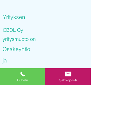
Yrityksen
CBOL Oy
yritysmuoto on
Osakeyhtio
ja
CBOL Oy
Puhelu
Sähköposti
on rekisteröity kaupparekisteriin
15.11.2021 12
:15:18
Yrityksen Y-tunnus on
3246413-3