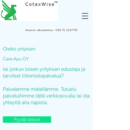
Ilmainen alkukartoitus
+358 75 3257778
Oletko yrityksen
Care-Apu OY
tai jonkun toisen yrityksen edustaja ja
tarvitset tilitomistopalvelua?
Palvelemme mielellämme. Tutustu
palveluihimme tällä verkkosivulla tai ota
yhteyttä alla napista.
Pyydä tarjous