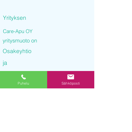
Yrityksen
Care-Apu OY
yritysmuoto on
Osakeyhtio
ja
Care-Apu OY
Puhelu
Sähköposti
on rekisteröity kaupparekisteriin
08.12.2021 09
:41:21
Yrityksen Y-tunnus on
3252353-5