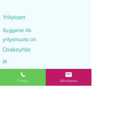
Yrityksen
Byggeriet Ab
yritysmuoto on
Osakeyhtio
ja
Byggeriet Ab
Puhelu
Sähköposti
on rekisteröity kaupparekisteriin
22.12.2021 12
:52:56
Yrityksen Y-tunnus on
3254715-8