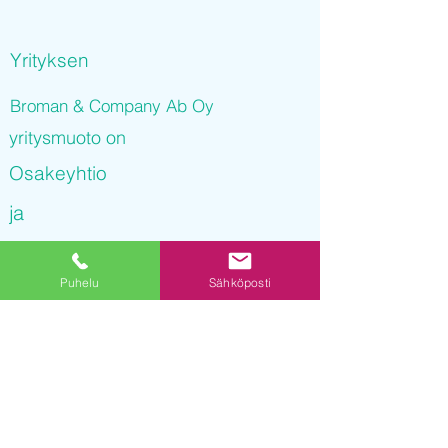
Yrityksen
Broman & Company Ab Oy
yritysmuoto on
Osakeyhtio
ja
Broman & Company Ab Oy
Puhelu
Sähköposti
on rekisteröity kaupparekisteriin
27.09.2021 09
:41:28
Yrityksen Y-tunnus on
3236235-6