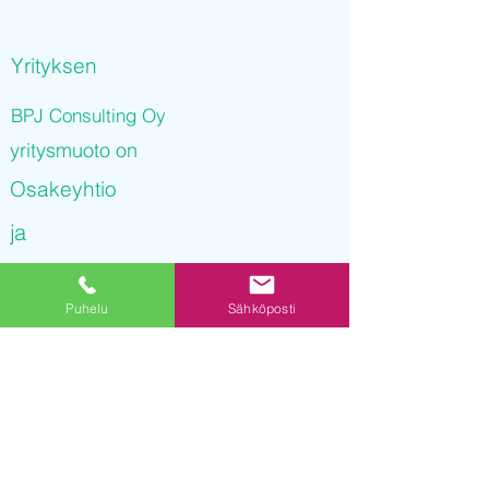
Yrityksen
BPJ Consulting Oy
yritysmuoto on
Osakeyhtio
ja
BPJ Consulting Oy
Puhelu
Sähköposti
on rekisteröity kaupparekisteriin
01.12.2021 09
:33:28
Yrityksen Y-tunnus on
3250516-9