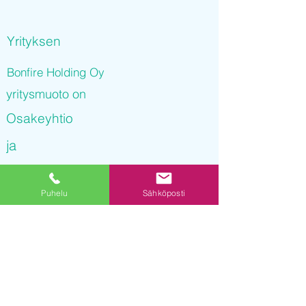
Yrityksen
Bonfire Holding Oy
yritysmuoto on
Osakeyhtio
ja
Bonfire Holding Oy
Puhelu
Sähköposti
on rekisteröity kaupparekisteriin
01.12.2021 09
:52:49
Yrityksen Y-tunnus on
3247988-8