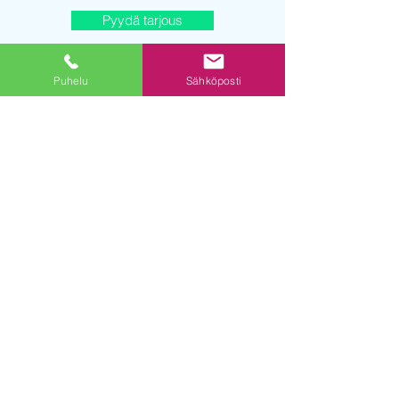
Pyydä tarjous
Puhelu
Sähköposti
© 2019 powered by DE Digital