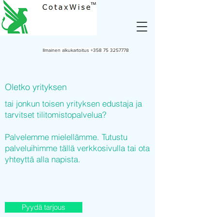
Ilmainen alkukartoitus
+358 75 3257778
Oletko yrityksen
tai jonkun toisen yrityksen edustaja ja
tarvitset tilitomistopalvelua?
Palvelemme mielellämme. Tutustu
palveluihimme tällä verkkosivulla tai ota
yhteyttä alla napista.
Pyydä tarjous