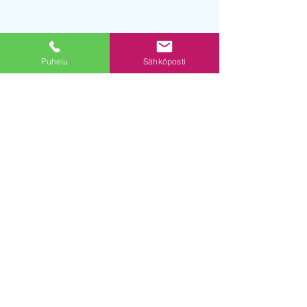
Puhelu
Sähköposti
Liikuntaportti
Liikuntaportti
© 2019 powered by DE Digital