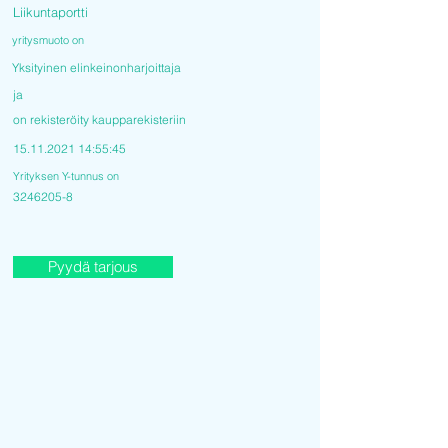
Liikuntaportti
yritysmuoto on
Yksityinen elinkeinonharjoittaja
ja
on rekisteröity kaupparekisteriin
15.11.2021 14
:55:45
Yrityksen Y-tunnus on
3246205-8
Pyydä tarjous