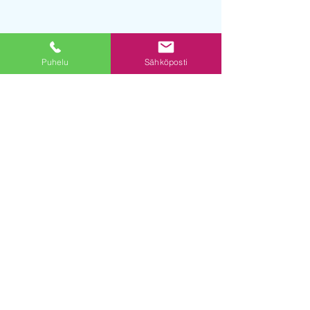
Puhelu
Sähköposti
Kuhakuitu OSK
Kuhakuitu OSK
© 2019 powered by DE Digital