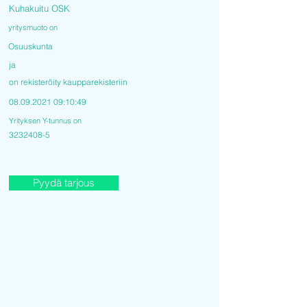
Kuhakuitu OSK
yritysmuoto on
Osuuskunta
ja
on rekisteröity kaupparekisteriin
08.09.2021 09
:10:49
Yrityksen Y-tunnus on
3232408-5
Pyydä tarjous