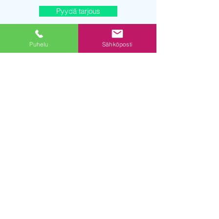
Pyydä tarjous
Puhelu
Sähköposti
© 2019 powered by DE Digital