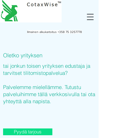
Ilmainen alkukartoitus
+358 75 3257778
Oletko yrityksen
tai jonkun toisen yrityksen edustaja ja
tarvitset tilitomistopalvelua?
Palvelemme mielellämme. Tutustu
palveluihimme tällä verkkosivulla tai ota
yhteyttä alla napista.
Pyydä tarjous